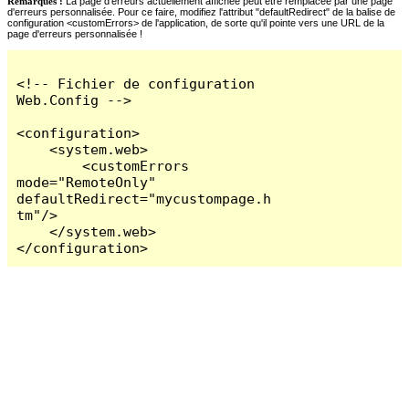
Remarques :
La page d'erreurs actuellement affichée peut être remplacée par une page
d'erreurs personnalisée. Pour ce faire, modifiez l'attribut "defaultRedirect" de la balise de
configuration <customErrors> de l'application, de sorte qu'il pointe vers une URL de la
page d'erreurs personnalisée !
<!-- Fichier de configuration 
Web.Config -->

<configuration>

    <system.web>

        <customErrors 
mode="RemoteOnly" 
defaultRedirect="mycustompage.h
tm"/>

    </system.web>

</configuration>