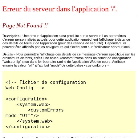
Erreur du serveur dans l'application '/'.
Page Not Found !!
Description :
Une erreur d'application s'est produite sur le serveur. Les paramètres
d'erreur personnalisés actuels pour cette application empêchent l'affichage à distance
des détails de l'erreur de l'application (pour des raisons de sécurité). Cependant, ils
peuvent être affichés par les navigateurs qui s'exécutent sur l'ordinateur serveur local.
Détails =
Pour permettre l'affichage des détails de ce message d'erreur spécifique sur les
ordinateurs distants, créez une balise <customErrors> dans un fichier de configuration
"web.config" situé dans le répertoire racine de l'application Web en cours. Attribuez
ensuite la valeur "off" à l'attribut "mode" de cette balise <customErrors>.
<!-- Fichier de configuration 
Web.Config -->

<configuration>

    <system.web>

        <customErrors 
mode="Off"/>

    </system.web>

</configuration>