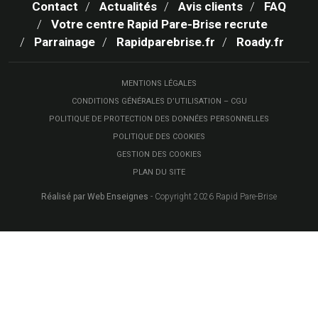
Contact
Actualités
Avis clients
FAQ
Votre centre Rapid Pare-Brise recrute
Parrainage
Rapidparebrise.fr
Roady.fr
MENTIONS LÉGALES
CONDITIONS GÉNÉRALES D’UTILISATION – CGU
POLITIQUE DE PROTECTION DES DONNÉES PERSONNELLES
POLITIQUE DES COOKIES
GESTION DES COOKIES
PLAN DU SITE
Réalisé par Web Enseignes
- Copyright 2026 Rapid Pare-Brise